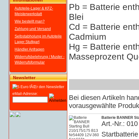
Informationen
Pb = Batterie ent
Autoteile-Lager & KFZ-
Meisterwerkstatt
Blei
Wie bestellt man?
Cd = Batterie ent
Zahlung und Versand
Cadmium
Selbstabholung im Autoteile
Lager Stuttgart
Hg = Batterie ent
Händler Anfragen
Masseprozent Que
Widerrufsbelehrung / Muster -
Widerrufsformular
Newsletter
eMail-Adresse:
Bei diesen Artikeln h
vorausgewählte Produkt
Batterie BANNER Sta
Art.-Nr.: 0
Startbatterie