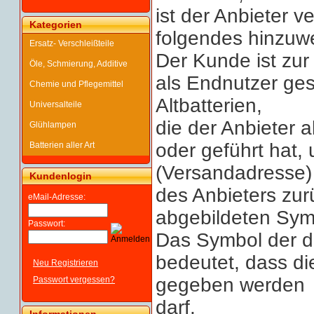
ist der Anbieter v
Kategorien
folgendes hinzuw
Ersatz- Verschleißteile
Der Kunde ist zur
Öle, Schmierung, Additive
als Endnutzer gese
Chemie und Pflegemittel
Altbatterien,
Universalteile
die der Anbieter a
Glühlampen
oder geführt hat,
Batterien aller Art
(Versandadresse)
Kundenlogin
des Anbieters zur
eMail-Adresse:
abgebildeten Sym
Passwort:
Das Symbol der d
bedeutet, dass di
Neu Registrieren
gegeben werden
Passwort vergessen?
darf.