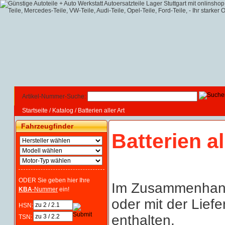
Artikel-Nummer-Suche:
Startseite
/
Katalog
/
Batterien aller Art
Fahrzeugfinder
Batterien al
ODER Sie geben hier Ihre
Im Zusammenhang 
KBA
-Nummer
ein!
oder mit der Lief
HSN:
enthalten,
TSN: