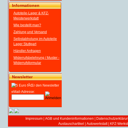
Informationen
Autoteile-Lager & KFZ-
Meisterwerkstatt
Wie bestellt man?
Zahlung und Versand
Selbstabholung im Autoteile
Lager Stuttgart
Händler Anfragen
Widerrufsbelehrung / Muster -
Widerrufsformular
Newsletter
eMail-Adresse:
Impressum
|
AGB und Kundeninformationen
|
Datenschutzerkläru
Austauschartikel
|
Autowerkstatt | KFZ-Werksta