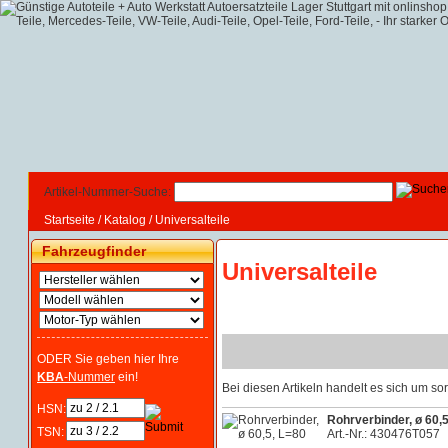
Artikel-Nummer-Suche:
Startseite
/
Katalog
/
Universalteile
Fahrzeugfinder
Universalteile
ODER Sie geben hier Ihre
KBA
-Nummer
ein!
Bei diesen Artikeln handelt es sich um 
HSN:
Rohrverbinder, ø 60,
TSN:
Art.-Nr.: 430476T057