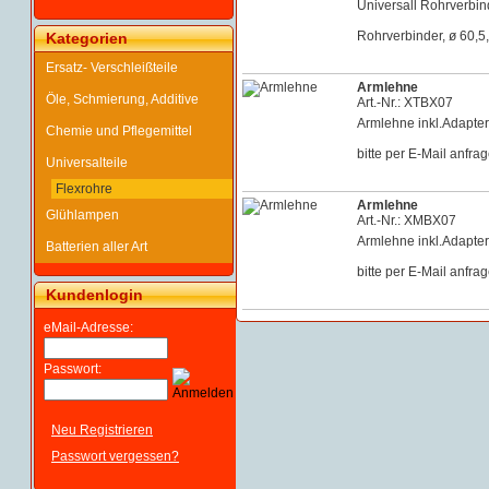
Universall Rohrverbind
Rohrverbinder, ø 60,5
Kategorien
Ersatz- Verschleißteile
Armlehne
Öle, Schmierung, Additive
Art.-Nr.: XTBX07
Armlehne inkl.Adapte
Chemie und Pflegemittel
bitte per E-Mail anfra
Universalteile
Flexrohre
Armlehne
Glühlampen
Art.-Nr.: XMBX07
Armlehne inkl.Adapte
Batterien aller Art
bitte per E-Mail anfra
Kundenlogin
eMail-Adresse:
Passwort:
Neu Registrieren
Passwort vergessen?