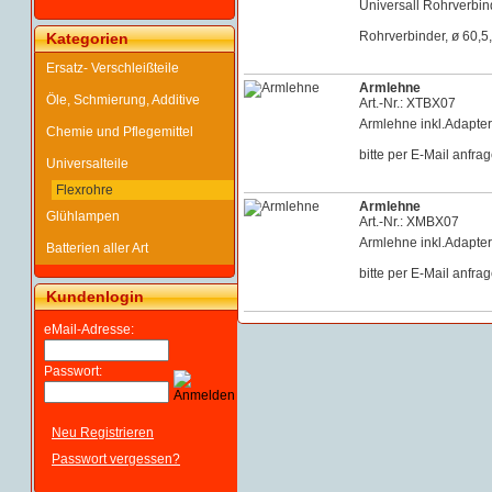
Universall Rohrverbind
Rohrverbinder, ø 60,5
Kategorien
Ersatz- Verschleißteile
Armlehne
Öle, Schmierung, Additive
Art.-Nr.: XTBX07
Armlehne inkl.Adapte
Chemie und Pflegemittel
bitte per E-Mail anfra
Universalteile
Flexrohre
Armlehne
Glühlampen
Art.-Nr.: XMBX07
Armlehne inkl.Adapte
Batterien aller Art
bitte per E-Mail anfra
Kundenlogin
eMail-Adresse:
Passwort:
Neu Registrieren
Passwort vergessen?