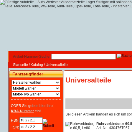
Artikel-Nummer-Suche:
Startseite
/
Katalog
/
Universalteile
Fahrzeugfinder
Universalteile
ODER Sie geben hier Ihre
KBA
-Nummer
ein!
Bei diesen Artikeln handelt es sich um 
HSN:
Rohrverbinder, ø 60,
TSN:
Art.-Nr.: 430476T057