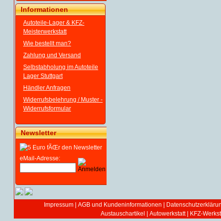
Informationen
Autoteile-Lager & KFZ-
Meisterwerkstatt
Wie bestellt man?
Zahlung und Versand
Selbstabholung im Autoteile
Lager Stuttgart
Händler Anfragen
Widerrufsbelehrung / Muster -
Widerrufsformular
Newsletter
eMail-Adresse:
Impressum
|
AGB und Kundeninformationen
|
Datenschutzerkläru
Austauschartikel
|
Autowerkstatt | KFZ-Werksta