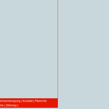
terieentsorgung
|
Kontakt
|
Pfand für
ile
|
Sitemap
|