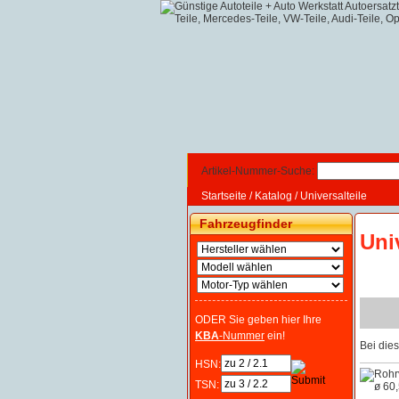
Artikel-Nummer-Suche:
Startseite
/
Katalog
/
Universalteile
Fahrzeugfinder
Uni
ODER Sie geben hier Ihre
KBA
-Nummer
ein!
Bei die
HSN:
TSN: