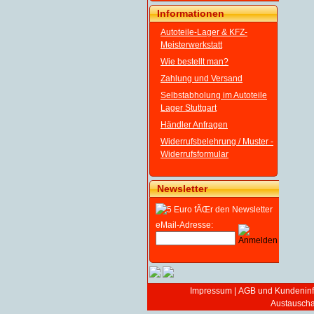
Informationen
Autoteile-Lager & KFZ-
Meisterwerkstatt
Wie bestellt man?
Zahlung und Versand
Selbstabholung im Autoteile
Lager Stuttgart
Händler Anfragen
Widerrufsbelehrung / Muster -
Widerrufsformular
Newsletter
eMail-Adresse:
Impressum
|
AGB und Kundeninf
Austauschar