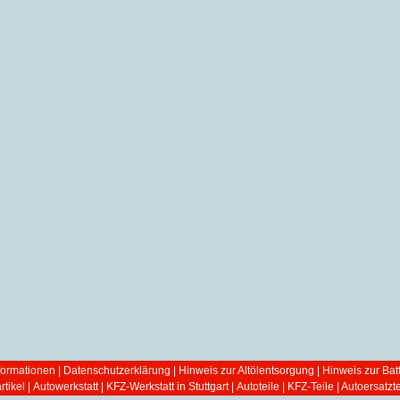
ormationen
|
Datenschutzerklärung
|
Hinweis zur Altölentsorgung
|
Hinweis zur Bat
tikel
|
Autowerkstatt | KFZ-Werkstatt in Stuttgart
|
Autoteile | KFZ-Teile | Autoersatzte