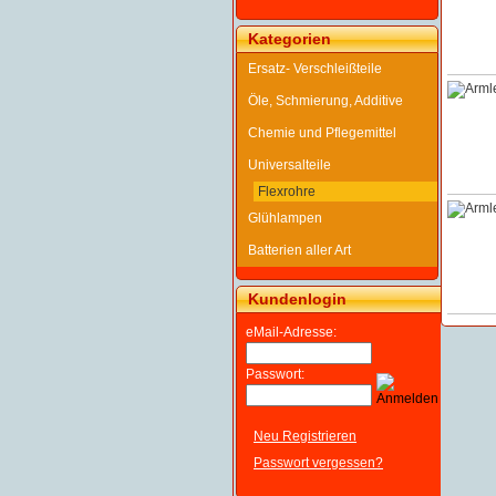
Kategorien
Ersatz- Verschleißteile
Öle, Schmierung, Additive
Chemie und Pflegemittel
Universalteile
Flexrohre
Glühlampen
Batterien aller Art
Kundenlogin
eMail-Adresse:
Passwort:
Neu Registrieren
Passwort vergessen?