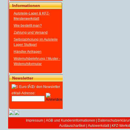
Informationen
Autoteile-Lager & KFZ-
Meisterwerkstatt
Wie bestellt man?
Zahlung und Versand
Selbstabholung im Autoteile
Lager Stuttgart
Händler Anfragen
Widerrufsbelehrung / Muster -
Widerrufsformular
Newsletter
eMail-Adresse:
Impressum
|
AGB und Kundeninformationen
|
Datenschutzerkläru
Austauschartikel
|
Autowerkstatt | KFZ-Werksta