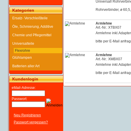
Universall Rohrverbind
Rohrverbinder, ø 60,5
Kategorien
Ersatz- Verschleißteile
Armlehne
Öle, Schmierung, Additive
Art.-Nr.: XTBX07
Armlehne inkl.Adapte
Chemie und Pflegemittel
bitte per E-Mail anfra
Universalteile
Flexrohre
Armlehne
Glühlampen
Art.-Nr.: XMBX07
Armlehne inkl.Adapte
Batterien aller Art
bitte per E-Mail anfra
Kundenlogin
eMail-Adresse:
Passwort:
Neu Registrieren
Passwort vergessen?