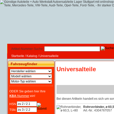
Artikel-Nummer-Suche:
Startseite
/
Katalog
/
Universalteile
Fahrzeugfinder
Universalteile
ODER Sie geben hier Ihre
KBA
-Nummer
ein!
Bei diesen Artikeln handelt es sich um 
HSN:
Rohrverbinder, ø 60,
TSN:
Art.-Nr.: 430476T057