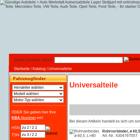
Artikel-Nummer-Suche:
Startseite
/
Katalog
/
Universalteile
Fahrzeugfinder
Universalteile
ODER Sie geben hier Ihre
KBA
-Nummer
ein!
Bei diesen Artikeln handelt es sich um 
HSN:
Rohrverbinder, ø 60,
TSN:
Art.-Nr.: 430476T057