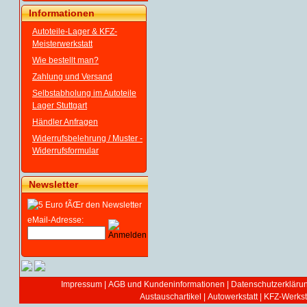
Informationen
Autoteile-Lager & KFZ-
Meisterwerkstatt
Wie bestellt man?
Zahlung und Versand
Selbstabholung im Autoteile
Lager Stuttgart
Händler Anfragen
Widerrufsbelehrung / Muster -
Widerrufsformular
Newsletter
eMail-Adresse:
Impressum
|
AGB und Kundeninformationen
|
Datenschutzerkläru
Austauschartikel
|
Autowerkstatt | KFZ-Werksta