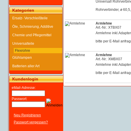
Universall Rohrverbind
Rohrverbinder, ø 60,5
Kategorien
Ersatz- Verschleißteile
Armlehne
Öle, Schmierung, Additive
Art.-Nr.: XTBX07
Armlehne inkl.Adapte
Chemie und Pflegemittel
bitte per E-Mail anfra
Universalteile
Flexrohre
Armlehne
Glühlampen
Art.-Nr.: XMBX07
Armlehne inkl.Adapte
Batterien aller Art
bitte per E-Mail anfra
Kundenlogin
eMail-Adresse:
Passwort:
Neu Registrieren
Passwort vergessen?