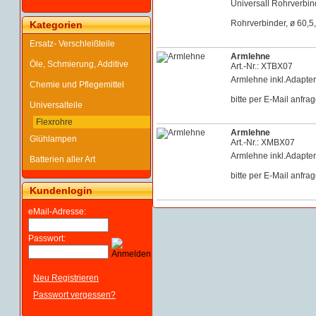
Universall Rohrverbind
Rohrverbinder, ø 60,5
Kategorien
Ersatz- Verschleißteile
Armlehne
Öle, Schmierung, Additive
Art.-Nr.: XTBX07
Armlehne inkl.Adapte
Chemie und Pflegemittel
bitte per E-Mail anfra
Universalteile
Flexrohre
Armlehne
Glühlampen
Art.-Nr.: XMBX07
Armlehne inkl.Adapte
Batterien aller Art
bitte per E-Mail anfra
Kundenlogin
eMail-Adresse:
Passwort:
Neu Registrieren
Passwort vergessen?