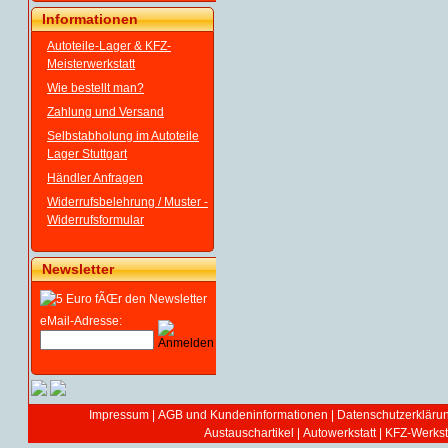
Informationen
Autoteile-Lager & KFZ-
Meisterwerkstatt
Wie bestellt man?
Zahlung und Versand
Selbstabholung im Autoteile
Lager Stuttgart
Händler Anfragen
Widerrufsbelehrung / Muster -
Widerrufsformular
Newsletter
eMail-Adresse:
Impressum
|
AGB und Kundeninformationen
|
Datenschutzerkläru
Austauschartikel
|
Autowerkstatt | KFZ-Werksta