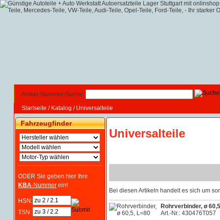
Artikel-Nummer-Suche:
Startseite
/
Katalog
/
Universalteile
Fahrzeugfinder
Universalteile
ODER Sie geben hier Ihre
KBA
-Nummer
ein!
Bei diesen Artikeln handelt es sich um 
HSN:
Rohrverbinder, ø 60,
TSN:
Art.-Nr.: 430476T057