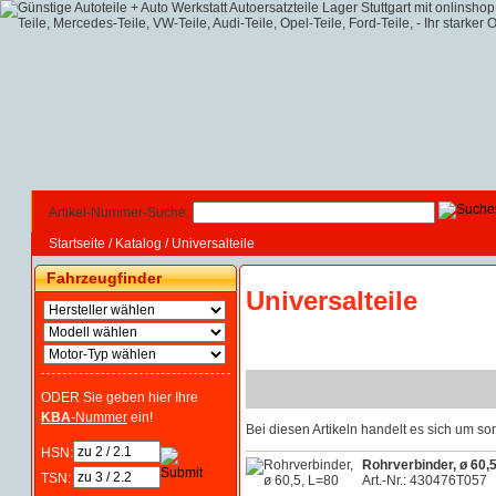
Artikel-Nummer-Suche:
Startseite
/
Katalog
/
Universalteile
Fahrzeugfinder
Universalteile
ODER Sie geben hier Ihre
KBA
-Nummer
ein!
Bei diesen Artikeln handelt es sich um 
HSN:
Rohrverbinder, ø 60,
TSN:
Art.-Nr.: 430476T057