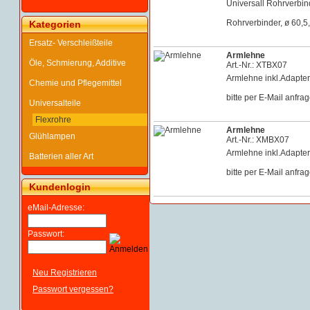
Universall Rohrverbind
Rohrverbinder, ø 60,5
Kategorien
Ersatz- Verschleißteile
Armlehne
Öle, Schmierung, Additive
Art.-Nr.: XTBX07
Armlehne inkl.Adapte
Chemie und Pflegemittel
bitte per E-Mail anfra
Universalteile
Flexrohre
Armlehne
Glühlampen
Art.-Nr.: XMBX07
Armlehne inkl.Adapte
Batterien aller Art
bitte per E-Mail anfra
Kundenlogin
eMail-Adresse:
Passwort:
Neu Registrieren
Passwort vergessen?