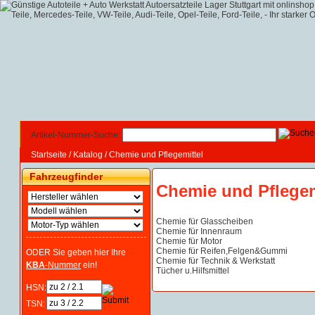
Artikel-Nummer-Suche:
Startseite
/
Katalog
/
Chemie und Pflegemittel
Fahrzeugfinder
Chemie und Pflegem
Chemie für Glasscheiben
Chemie für Innenraum
Chemie für Motor
Chemie für Reifen,Felgen&Gummi
ODER Sie geben hier Ihre
Chemie für Technik & Werkstatt
KBA
-Nummer
ein!
Tücher u.Hilfsmittel
HSN:
TSN: