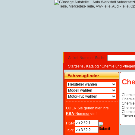
Artikel-Nummer-Suche:
Startseite
/
Katalog
/
Chemie und Pflegemi
Fahrzeugfinder
Che
Chemie 
Chemie 
Chemie 
Chemie 
ODER Sie geben hier Ihre
Chemie 
KBA
-Nummer
ein!
Tücher u
HSN:
TSN: