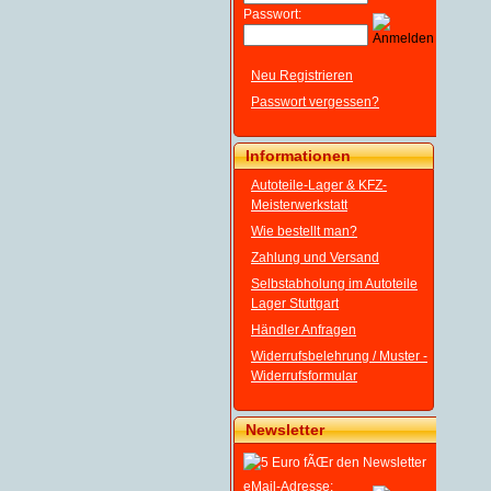
Passwort:
Neu Registrieren
Passwort vergessen?
Informationen
Autoteile-Lager & KFZ-
Meisterwerkstatt
Wie bestellt man?
Zahlung und Versand
Selbstabholung im Autoteile
Lager Stuttgart
Händler Anfragen
Widerrufsbelehrung / Muster -
Widerrufsformular
Newsletter
eMail-Adresse: