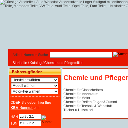
Artikel-Nummer-Suche:
Startseite
/
Katalog
/
Chemie und Pflegemittel
Fahrzeugfinder
Chemie und Pflegem
Chemie für Glasscheiben
Chemie für Innenraum
Chemie für Motor
Chemie für Reifen,Felgen&Gummi
ODER Sie geben hier Ihre
Chemie für Technik & Werkstatt
KBA
-Nummer
ein!
Tücher u.Hilfsmittel
HSN:
TSN: