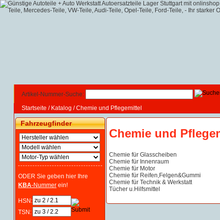
Artikel-Nummer-Suche:
Startseite
/
Katalog
/
Chemie und Pflegemittel
Fahrzeugfinder
Chemie und Pflegem
Chemie für Glasscheiben
Chemie für Innenraum
Chemie für Motor
Chemie für Reifen,Felgen&Gummi
ODER Sie geben hier Ihre
Chemie für Technik & Werkstatt
KBA
-Nummer
ein!
Tücher u.Hilfsmittel
HSN:
TSN: