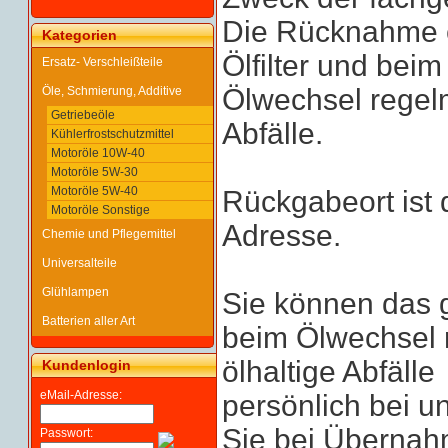
Die Rücknahme er
Kategorien
Ölfilter und beim
Ersatz- Verschleißteile
Ölwechsel regelm
Öle, Schmierung, Additive
Getriebeöle
Abfälle.
Kühlerfrostschutzmittel
Motoröle 10W-40
Motoröle 5W-30
Motoröle 5W-40
Rückgabeort ist 
Motoröle Sonstige
Adresse.
Chemie und Pflegemittel
Universalteile
Glühlampen
Sie können das g
Batterien aller Art
beim Ölwechsel 
ölhaltige Abfälle
Kundenlogin
eMail-Adresse:
persönlich bei u
Sie bei Übernah
Passwort: