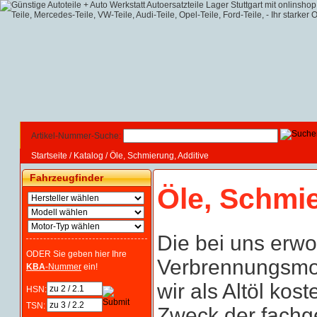
Artikel-Nummer-Suche:
Startseite
/
Katalog
/
Öle, Schmierung, Additive
Fahrzeugfinder
Öle, Schmie
Die bei uns erw
ODER Sie geben hier Ihre
Verbrennungsmot
KBA
-Nummer
ein!
wir als Altöl kos
HSN:
TSN:
Zweck der fachg