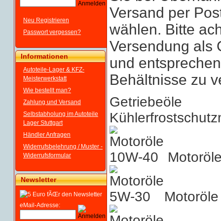
Versand per Pos
Neu Registrieren
wählen. Bitte ach
Passwort vergessen?
Versendung als 
Informationen
und entspreche
Autoteile-Lager & KFZ-
Behältnisse zu 
Meisterwerkstatt
Wie bestellt man?
Getriebeöle
Zahlung und Versand
Kühlerfrostschutzm
Selbstabholung im Autoteile
Lager Stuttgart
Händler Anfragen
Widerrufsbelehrung / Muster -
Motoröl
Widerrufsformular
Newsletter
Motoröle
eMail-Adresse: