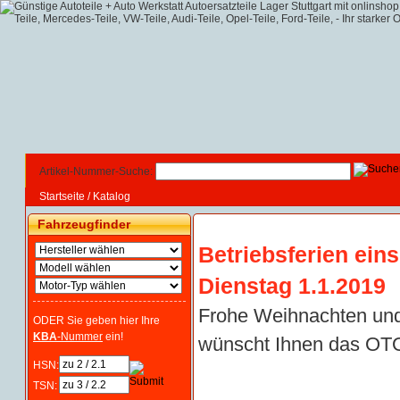
Artikel-Nummer-Suche:
Startseite
/
Katalog
Fahrzeugfinder
Betriebsferien ein
Dienstag 1.1.2019
Frohe Weihnachten und
ODER Sie geben hier Ihre
KBA
-Nummer
ein!
wünscht Ihnen das OTO
HSN:
TSN: