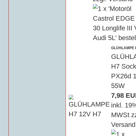
GLÜHLAMPE H
GLÜHL
H7 Sock
PX26d 
55W
7,98 E
inkl. 19
MWSt zz
Versand