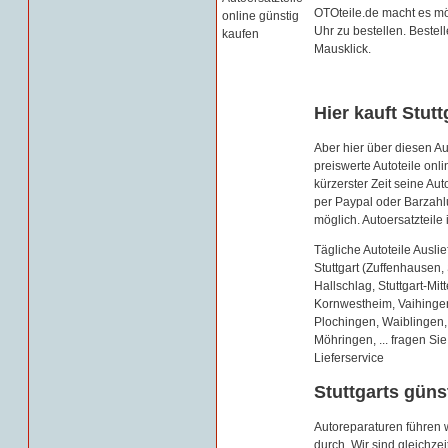
OTOteile.de macht es m
Uhr zu bestellen. Bestel
Mausklick.
Hier kauft Stutt
Aber hier über diesen Au
preiswerte Autoteile onli
kürzerster Zeit seine Au
per Paypal oder Barzahl
möglich. Autoersatzteile
Tägliche Autoteile Ausl
Stuttgart (Zuffenhausen
Hallschlag, Stuttgart-Mi
Kornwestheim, Vaihingen
Plochingen, Waiblingen, 
Möhringen, ... fragen Sie
Lieferservice
Stuttgarts güns
Autoreparaturen führen w
durch. Wir sind gleichze