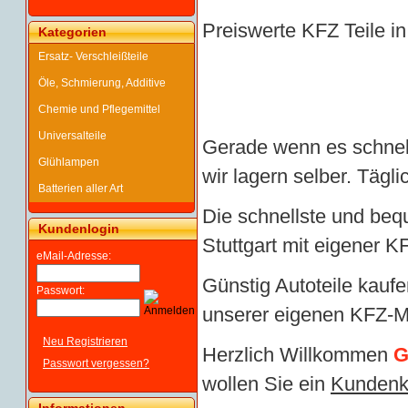
Preiswerte KFZ Teile in
Kategorien
Ersatz- Verschleißteile
Öle, Schmierung, Additive
Chemie und Pflegemittel
Universalteile
Gerade wenn es schnell
Glühlampen
wir lagern selber. Tägl
Batterien aller Art
Die schnellste und beq
Kundenlogin
Stuttgart mit eigener K
eMail-Adresse:
Günstig Autoteile kaufe
Passwort:
unserer eigenen KFZ-Me
Neu Registrieren
Herzlich Willkommen
G
Passwort vergessen?
wollen Sie ein
Kundenk