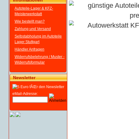
Informationen
Autoteile-Lager & KFZ-
Meisterwerkstatt
Wie bestellt man?
Zahlung und Versand
Selbstabholung im Autoteile
Lager Stuttgart
Händler Anfragen
Widerrufsbelehrung / Muster -
Widerrufsformular
Newsletter
eMail-Adresse: