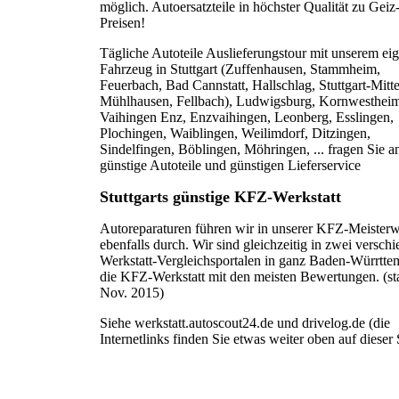
möglich. Autoersatzteile in höchster Qualität zu Geiz
Preisen!
Tägliche Autoteile Auslieferungstour mit unserem ei
Fahrzeug in Stuttgart (Zuffenhausen, Stammheim,
Feuerbach, Bad Cannstatt, Hallschlag, Stuttgart-Mitte
Mühlhausen, Fellbach), Ludwigsburg, Kornwestheim
Vaihingen Enz, Enzvaihingen, Leonberg, Esslingen,
Plochingen, Waiblingen, Weilimdorf, Ditzingen,
Sindelfingen, Böblingen, Möhringen, ... fragen Sie an
günstige Autoteile und günstigen Lieferservice
Stuttgarts günstige KFZ-Werkstatt
Autoreparaturen führen wir in unserer KFZ-Meisterw
ebenfalls durch. Wir sind gleichzeitig in zwei versch
Werkstatt-Vergleichsportalen in ganz Baden-Würrtte
die KFZ-Werkstatt mit den meisten Bewertungen. (st
Nov. 2015)
Siehe werkstatt.autoscout24.de und drivelog.de (die
Internetlinks finden Sie etwas weiter oben auf dieser 