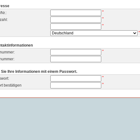
resse
*
/Nr.:
*
zahl:
*
*
ntaktinformationen
*
nnummer:
xnummer:
 Sie Ihre Informationen mit einem Passwort.
*
swort:
*
t bestätigen