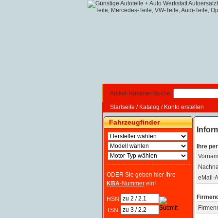
Artikel-Nummer-Suche:
Startseite
/
Katalog
/
Konto erstellen
Fahrzeugfinder
Infor
Ihre pe
Vornam
Nachn
ODER Sie geben hier Ihre
eMail-A
KBA
-Nummer
ein!
Firmen
HSN:
Firmen
TSN: