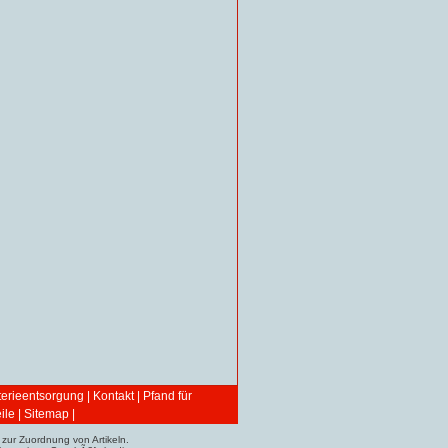
terieentsorgung
|
Kontakt
|
Pfand für
ile
|
Sitemap
|
zur Zuordnung von Artikeln.