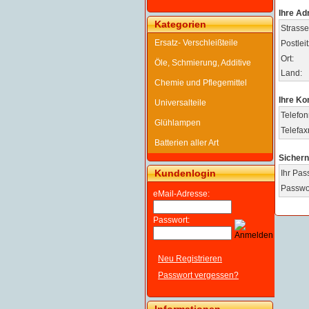
Ihre Ad
Kategorien
Strasse
Ersatz- Verschleißteile
Postleit
Ort:
Öle, Schmierung, Additive
Land:
Chemie und Pflegemittel
Ihre Ko
Universalteile
Telefo
Glühlampen
Telefa
Batterien aller Art
Sichern
Kundenlogin
Ihr Pas
Passwor
eMail-Adresse:
Passwort:
Neu Registrieren
Passwort vergessen?