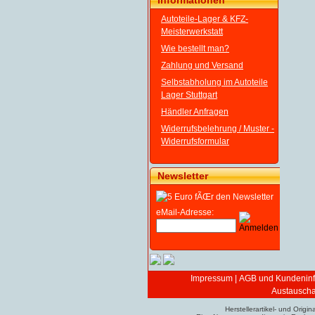
Informationen
Autoteile-Lager & KFZ-
Meisterwerkstatt
Wie bestellt man?
Zahlung und Versand
Selbstabholung im Autoteile
Lager Stuttgart
Händler Anfragen
Widerrufsbelehrung / Muster -
Widerrufsformular
Newsletter
eMail-Adresse:
Impressum
|
AGB und Kundeninf
Austauschar
Herstellerartikel- und Ori