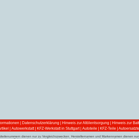
ormationen
|
Datenschutzerklärung
|
Hinweis zur Altölentsorgung
|
Hinweis zur Bat
tikel
|
Autowerkstatt | KFZ-Werkstatt in Stuttgart
|
Autoteile | KFZ-Teile | Autoersatzte
ginalteilenummern dienen nur zu Vergleichszwecken. Herstellernamen und Markennamen dienen nur 