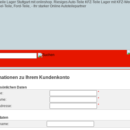
mationen zu Ihrem Kundenkonto
rsönlichen Daten
*
e:
*
ame:
*
dresse:
daten
name: