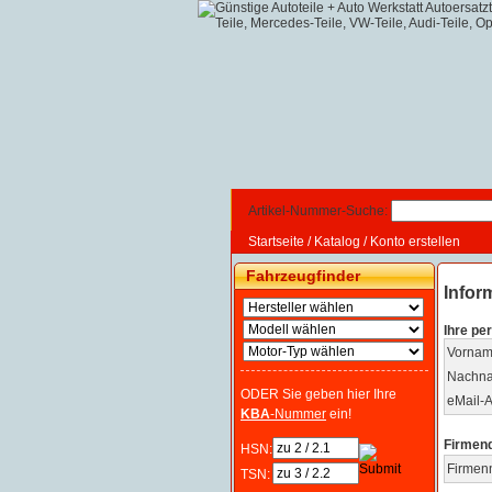
Artikel-Nummer-Suche:
Startseite
/
Katalog
/
Konto erstellen
Fahrzeugfinder
Infor
Ihre pe
Vornam
Nachn
ODER Sie geben hier Ihre
eMail-A
KBA
-Nummer
ein!
Firmen
HSN:
Firmen
TSN: