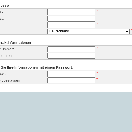
resse
*
/Nr.:
*
zahl:
*
*
ntaktinformationen
*
nnummer:
xnummer:
 Sie Ihre Informationen mit einem Passwort.
*
swort:
*
t bestätigen