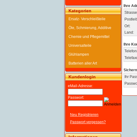
Ihre Ad
Kategorien
Strasse
Ersatz- Verschleißteile
Postleit
Ort:
Öle, Schmierung, Additive
Land:
Chemie und Pflegemittel
Ihre Ko
Universalteile
Telefo
Glühlampen
Telefa
Batterien aller Art
Sichern
Kundenlogin
Ihr Pas
Passwor
eMail-Adresse:
Passwort:
Neu Registrieren
Passwort vergessen?