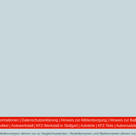
ormationen
|
Datenschutzerklärung
|
Hinweis zur Altölentsorgung
|
Hinweis zur Bat
tikel
|
Autowerkstatt | KFZ-Werkstatt in Stuttgart
|
Autoteile | KFZ-Teile | Autoersatzte
ginalteilenummern dienen nur zu Vergleichszwecken. Herstellernamen und Markennamen dienen nur 