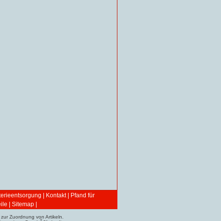
terieentsorgung
|
Kontakt
|
Pfand für
ile
|
Sitemap
|
zur Zuordnung von Artikeln.