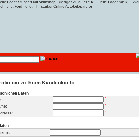
mationen zu Ihrem Kundenkonto
rsönlichen Daten
*
e:
*
ame:
*
dresse:
daten
name: