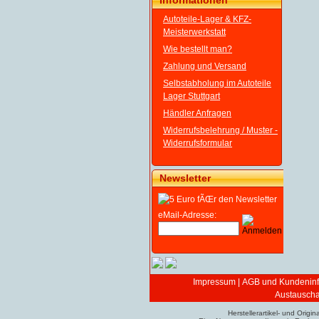
Informationen
Autoteile-Lager & KFZ-
Meisterwerkstatt
Wie bestellt man?
Zahlung und Versand
Selbstabholung im Autoteile
Lager Stuttgart
Händler Anfragen
Widerrufsbelehrung / Muster -
Widerrufsformular
Newsletter
eMail-Adresse:
Impressum
|
AGB und Kundeninf
Austauschar
Herstellerartikel- und Ori