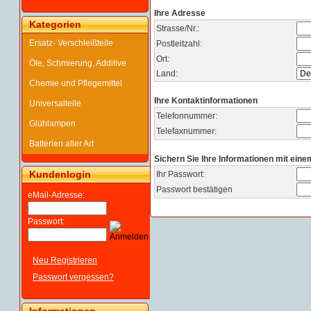
Ihre Adresse
Kategorien
Strasse/Nr.:
Ersatz- Verschleißteile
Postleitzahl:
Ort:
Öle, Schmierung, Additive
Land:
Chemie und Pflegemittel
Ihre Kontaktinformationen
Universalteile
Telefonnummer:
Glühlampen
Telefaxnummer:
Batterien aller Art
Sichern Sie Ihre Informationen mit ein
Kundenlogin
Ihr Passwort:
Passwort bestätigen
eMail-Adresse:
Passwort:
Neu Registrieren
Passwort vergessen?