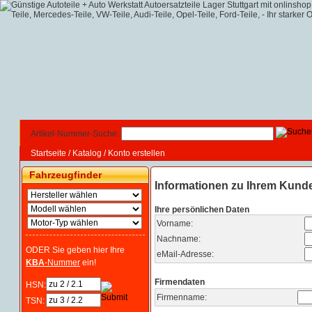
Artikel-Nummer-Suche:
Startseite
/
Katalog
/
Konto erstellen
Fahrzeugfinder
Informationen zu Ihrem Kund
Ihre persönlichen Daten
Vorname:
Nachname:
ODER Sie geben hier Ihre
eMail-Adresse:
KBA
-Nummer
ein!
Firmendaten
HSN:
Firmenname:
TSN: