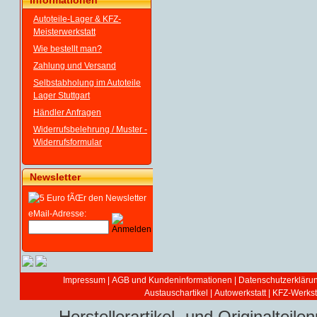
Informationen
Autoteile-Lager & KFZ-
Meisterwerkstatt
Wie bestellt man?
Zahlung und Versand
Selbstabholung im Autoteile
Lager Stuttgart
Händler Anfragen
Widerrufsbelehrung / Muster -
Widerrufsformular
Newsletter
eMail-Adresse:
Impressum
|
AGB und Kundeninformationen
|
Datenschutzerkläru
Austauschartikel
|
Autowerkstatt | KFZ-Werksta
Herstellerartikel- und Originaltei