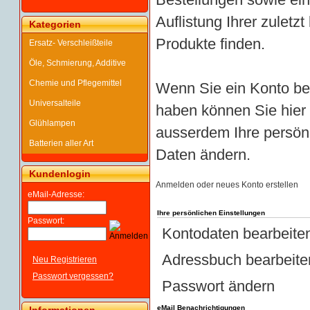
Auflistung Ihrer zuletz
Kategorien
Produkte finden.
Ersatz- Verschleißteile
Öle, Schmierung, Additive
Chemie und Pflegemittel
Wenn Sie ein Konto be
Universalteile
haben können Sie hier
Glühlampen
ausserdem Ihre persön
Batterien aller Art
Daten ändern.
Kundenlogin
Anmelden oder neues Konto erstellen
eMail-Adresse:
Ihre persönlichen Einstellungen
Passwort:
Kontodaten bearbeite
Adressbuch bearbeite
Neu Registrieren
Passwort vergessen?
Passwort ändern
eMail Benachrichtigungen