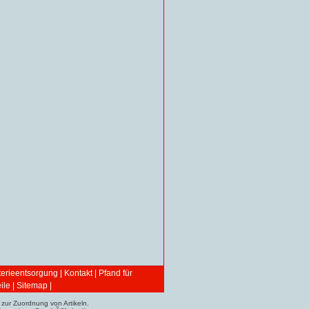
terieentsorgung
|
Kontakt
|
Pfand für
ile
|
Sitemap
|
zur Zuordnung von Artikeln.