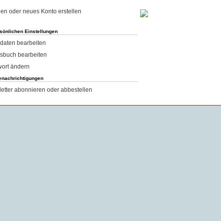
en oder neues Konto erstellen
rsönlichen Einstellungen
daten bearbeiten
sbuch bearbeiten
ort ändern
enachrichtigungen
etter abonnieren oder abbestellen