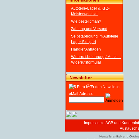
Informationen
Autoteile-Lager & KFZ-
Meisterwerkstatt
Wie bestellt man?
Zahlung und Versand
Selbstabholung im Autoteile
Lager Stuttgart
Händler Anfragen
Widerrufsbelehrung / Muster -
Widerrufsformular
Newsletter
eMail-Adresse:
Impressum
|
AGB und Kundeninf
Austauschar
Herstellerartikel- und Ori