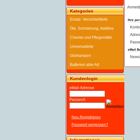
Anmeld
Kategorien
Ersatz- Verschleißteile
Ihre pe
Konto
Öle, Schmierung, Additive
Adres
Chemie und Pflegemittel
Passw
Universalteile
eMail B
Glühlampen
Newsl
Batterien aller Art
Kundenlogin
eMail-Adresse:
Passwort:
Neu Registrieren
Passwort vergessen?