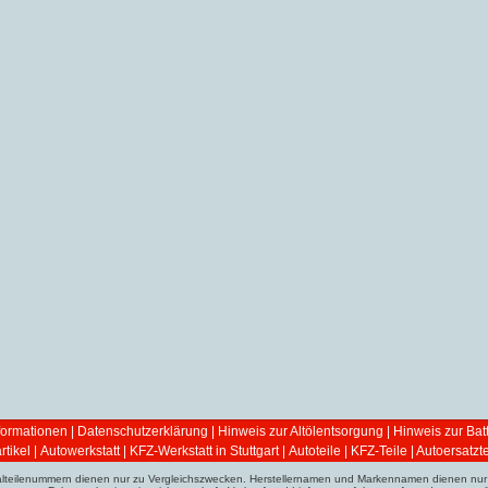
ormationen
|
Datenschutzerklärung
|
Hinweis zur Altölentsorgung
|
Hinweis zur Bat
tikel
|
Autowerkstatt | KFZ-Werkstatt in Stuttgart
|
Autoteile | KFZ-Teile | Autoersatzte
ginalteilenummern dienen nur zu Vergleichszwecken. Herstellernamen und Markennamen dienen nur 