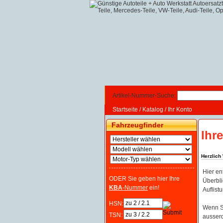
Artikel-Nummer-Suche:
Startseite
/
Katalog
/
Ihr Konto
Fahrzeugfinder
Ihr
Herzlich
Hier en
ODER Sie geben hier Ihre
Überbli
KBA
-Nummer
ein!
Auflist
HSN:
Wenn Si
TSN:
ausserd