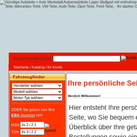
Artikel-Nummer-Suche:
Startseite
/
Katalog
/
Ihr Konto
Fahrzeugfinder
Ihre persönliche Se
Herzlich Willkommen!
Hier entsteht Ihre pers
ODER Sie geben hier Ihre
KBA
-Nummer
ein!
Seite, wo Sie bequem 
HSN:
Überblick über Ihre get
TSN:
Bestellungen sowie ei