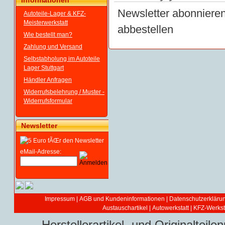
Informationen
Newsletter abonniere
Autoteile-Lager & KFZ-
Meisterwerkstatt
abbestellen
Wie bestellt man?
Zahlung und Versand
Selbstabholung im Autoteile
Lager Stuttgart
Händler Anfragen
Widerrufsbelehrung / Muster -
Widerrufsformular
Newsletter
eMail-Adresse:
Impressum
|
AGB und Kundeninformationen
|
Datenschutzerkläru
Austauschartikel
|
Autowerkstatt | KFZ-Werksta
Herstellerartikel- und Originaltei