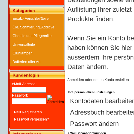
Auflistung Ihrer zuletz
Kategorien
Produkte finden.
Ersatz- Verschleißteile
Öle, Schmierung, Additive
Chemie und Pflegemittel
Wenn Sie ein Konto be
Universalteile
haben können Sie hier
Glühlampen
ausserdem Ihre persön
Batterien aller Art
Daten ändern.
Kundenlogin
Anmelden oder neues Konto erstellen
eMail-Adresse:
Ihre persönlichen Einstellungen
Passwort:
Kontodaten bearbeite
Adressbuch bearbeite
Neu Registrieren
Passwort vergessen?
Passwort ändern
eMail Benachrichtigungen