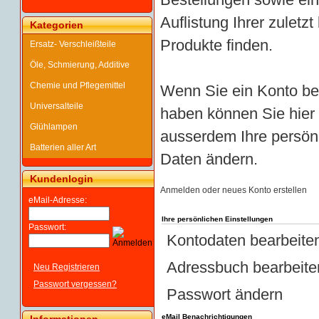
Auflistung Ihrer zuletz
Kategorien
Produkte finden.
Ersatz- Verschleißteile
Öle, Schmierung, Additive
Chemie und Pflegemittel
Wenn Sie ein Konto be
Universalteile
haben können Sie hier
Glühlampen
ausserdem Ihre persön
Batterien aller Art
Daten ändern.
Kundenlogin
Anmelden oder neues Konto erstellen
eMail-Adresse:
Ihre persönlichen Einstellungen
Passwort:
Kontodaten bearbeite
Adressbuch bearbeite
Neu Registrieren
Passwort vergessen?
Passwort ändern
eMail Benachrichtigungen