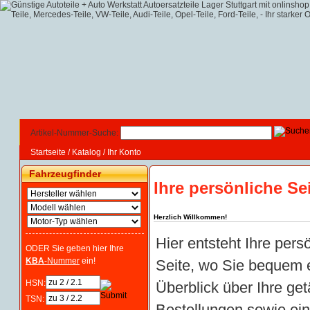
Artikel-Nummer-Suche:
Startseite
/
Katalog
/
Ihr Konto
Fahrzeugfinder
Ihre persönliche Se
Herzlich Willkommen!
Hier entsteht Ihre pers
ODER Sie geben hier Ihre
KBA
-Nummer
ein!
Seite, wo Sie bequem 
HSN:
Überblick über Ihre get
TSN:
Bestellungen sowie ei