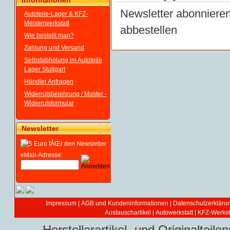
Informationen
Newsletter abonniere
Autoteile-Lager & KFZ-
Meisterwerkstatt
abbestellen
Wie bestellt man?
Zahlung und Versand
Selbstabholung im Autoteile
Lager Stuttgart
Händler Anfragen
Widerrufsbelehrung / Muster -
Widerrufsformular
Newsletter
eMail-Adresse:
Impressum
|
AGB und Kundeninformationen
|
Datenschutzerkläru
Austauschartikel
|
Autowerkstatt | KFZ-Werksta
Herstellerartikel- und Originaltei