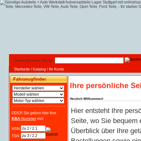
Artikel-Nummer-Suche:
Startseite
/
Katalog
/
Ihr Konto
Fahrzeugfinder
Ihre persönliche Se
Herzlich Willkommen!
Hier entsteht Ihre pers
ODER Sie geben hier Ihre
KBA
-Nummer
ein!
Seite, wo Sie bequem 
HSN:
Überblick über Ihre get
TSN:
Bestellungen sowie ei