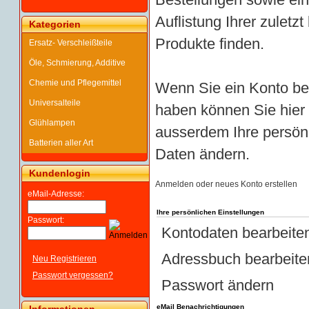
Auflistung Ihrer zuletz
Kategorien
Produkte finden.
Ersatz- Verschleißteile
Öle, Schmierung, Additive
Chemie und Pflegemittel
Wenn Sie ein Konto be
Universalteile
haben können Sie hier
Glühlampen
ausserdem Ihre persön
Batterien aller Art
Daten ändern.
Kundenlogin
Anmelden oder neues Konto erstellen
eMail-Adresse:
Ihre persönlichen Einstellungen
Passwort:
Kontodaten bearbeite
Adressbuch bearbeite
Neu Registrieren
Passwort vergessen?
Passwort ändern
eMail Benachrichtigungen