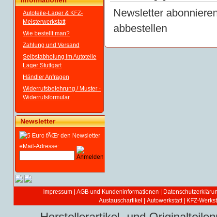
Informationen
Newsletter abonniere
Autoteile-Lager & KFZ-
Meisterwerkstatt
abbestellen
Wie bestellt man?
Zahlung und Versand
Selbstabholung im Autoteile
Lager Stuttgart
Händler Anfragen
Widerrufsbelehrung / Muster -
Widerrufsformular
Newsletter
eMail-Adresse:
Impressum
|
AGB und Kundeninformationen
|
Datenschutzerkläru
Austauschartikel
|
Autowerkstatt | KFZ-Werksta
Herstellerartikel- und Originaltei