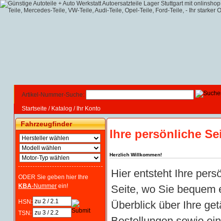
Artikel-Nummer-Suche:
Startseite
/
Katalog
/
Ihr Konto
Fahrzeugfinder
Ihre persönliche Se
Herzlich Willkommen!
Hier entsteht Ihre pers
ODER Sie geben hier Ihre
KBA
-Nummer
ein!
Seite, wo Sie bequem 
HSN:
Überblick über Ihre get
TSN:
Bestellungen sowie ei