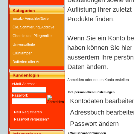
Auflistung Ihrer zuletz
Kategorien
Produkte finden.
Ersatz- Verschleißteile
Öle, Schmierung, Additive
Chemie und Pflegemittel
Wenn Sie ein Konto be
Universalteile
haben können Sie hier
Glühlampen
ausserdem Ihre persön
Batterien aller Art
Daten ändern.
Kundenlogin
Anmelden oder neues Konto erstellen
eMail-Adresse:
Ihre persönlichen Einstellungen
Passwort:
Kontodaten bearbeite
Adressbuch bearbeite
Neu Registrieren
Passwort vergessen?
Passwort ändern
eMail Benachrichtigungen