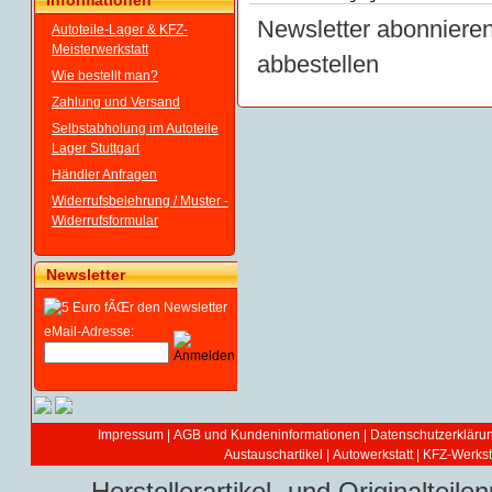
Informationen
Newsletter abonniere
Autoteile-Lager & KFZ-
Meisterwerkstatt
abbestellen
Wie bestellt man?
Zahlung und Versand
Selbstabholung im Autoteile
Lager Stuttgart
Händler Anfragen
Widerrufsbelehrung / Muster -
Widerrufsformular
Newsletter
eMail-Adresse:
Impressum
|
AGB und Kundeninformationen
|
Datenschutzerkläru
Austauschartikel
|
Autowerkstatt | KFZ-Werksta
Herstellerartikel- und Originaltei